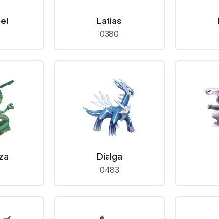
el
Latias
0380
za
Dialga
0483