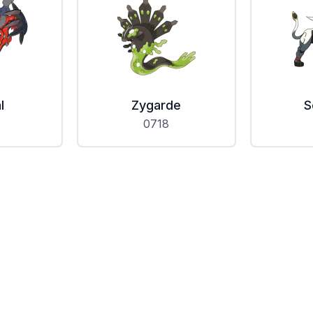
l
Zygarde
S
0718