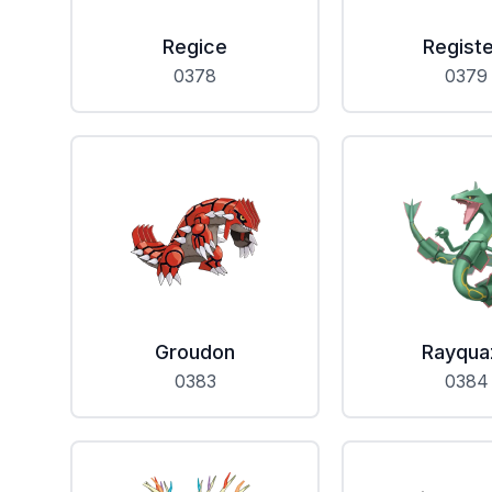
Regice
Registe
0378
0379
Groudon
Rayqua
0383
0384