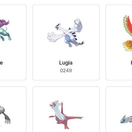
ne
Lugia
0249