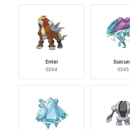
Entei
Suicu
0244
0245